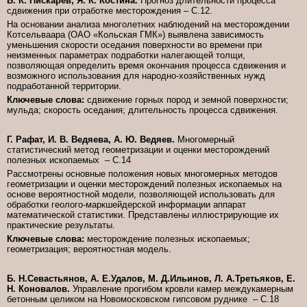
В. К. Пискарев, Я. К. Костина.
Прогноз длительности процесса
сдвижения при отработке месторождения – C.12.
На основании анализа многолетних наблюдений на месторождении
Котсельваара (ОАО «Кольская ГМК») выявлена зависимость
уменьшения скорости оседания поверхности во времени при
неизменных параметрах подработки налегающей толщи,
позволяющая определить время окончания процесса сдвижения и
возможного использования для народно-хозяйственных нужд
подработанной территории.
Ключевые слова:
сдвижение горных пород и земной поверхности;
мульда; скорость оседания; длительность процесса сдвижения.
Г. Рафат, И. В. Ведяева, А. Ю. Ведяев.
Многомерный
статистический метод геометризации и оценки месторождений
полезных ископаемых – C.14
Рассмотрены основные положения новых многомерных методов
геометризации и оценки месторождений полезных ископаемых на
основе вероятностной модели, позволяющей использовать для
обработки геолого-маркшейдерской информации аппарат
математической статистики. Представлены иллюстрирующие их
практические результаты.
Ключевые слова:
месторождение полезных ископаемых;
геометризация; вероятностная модель.
Б. Н.Севастьянов, А. Е.Удалов, М. Д.Ильинов, Л. А.Третьяков, Е.
Н. Коновалов.
Управление прогибом кровли камер междукамерным
бетонным целиком на Новомосковском гипсовом руднике – C.18