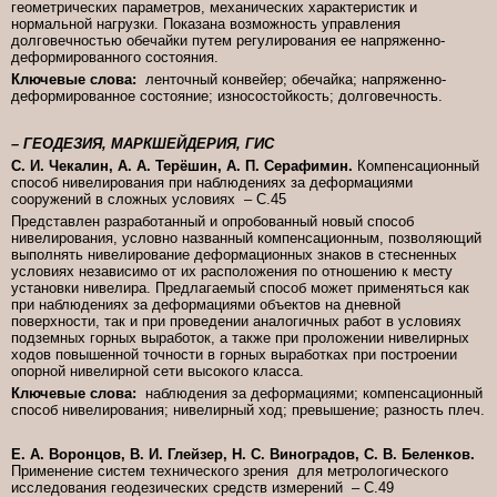
геометрических параметров, механических характеристик и
нормальной нагрузки. Показана возможность управления
долговечностью обечайки путем регулирования ее напряженно-
деформированного состояния.
Ключевые слова:
ленточный конвейер; обечайка; напряженно-
деформированное состояние; износостойкость; долговечность.
– ГЕОДЕЗИЯ, МАРКШЕЙДЕРИЯ, ГИС
C. И. Чекалин, А. А. Терёшин, А. П. Серафимин.
Компенсационный
способ нивелирования при наблюдениях за деформациями
сооружений в сложных условиях – C.45
Представлен разработанный и опробованный новый способ
нивелирования, условно названный компенсационным, позволяющий
выполнять нивелирование деформационных знаков в стесненных
условиях независимо от их расположения по отношению к месту
установки нивелира. Предлагаемый способ может применяться как
при наблюдениях за деформациями объектов на дневной
поверхности, так и при проведении аналогичных работ в условиях
подземных горных выработок, а также при проложении нивелирных
ходов повышенной точности в горных выработках при построении
опорной нивелирной сети высокого класса.
Ключевые слова:
наблюдения за деформациями; компенсационный
способ нивелирования; нивелирный ход; превышение; разность плеч.
Е. А. Воронцов, В. И. Глейзер, Н. C. Виноградов, C. В. Беленков.
Применение систем технического зрения для метрологического
исследования геодезических средств измерений – C.49