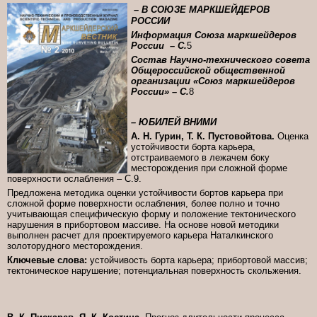
–
В СОЮЗЕ МАРКШЕЙДЕРОВ
РОССИИ
Информация Союза маркшейдеров
России – C.
5
Состав Научно-технического совета
Общероссийской общественной
организации «Союз маркшейдеров
России» – C.
8
– ЮБИЛЕЙ ВНИМИ
А. Н. Гурин, Т. К. Пустовойтова.
Оценка
устойчивости борта карьера,
отстраиваемого в лежачем боку
месторождения при сложной форме
поверхности ослабления – C.9.
Предложена методика оценки устойчивости бортов карьера при
сложной форме поверхности ослабления, более полно и точно
учитывающая специфическую форму и положение тектонического
нарушения в прибортовом массиве. На основе новой методики
выполнен расчет для проектируемого карьера Наталкинского
золоторудного месторождения.
Ключевые слова:
устойчивость борта карьера; прибортовой массив;
тектоническое нарушение; потенциальная поверхность скольжения.