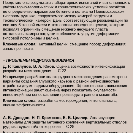
Представлены результаты лабораторных испытаний и выполненных с
учётом горно-геологических и горно-технических условий расчётов
по определению параметров бетонного целика на Новомосковском
гипсовом руднике, сооружаемого между камерой загрузки и
технологической камерой. Даны соответствующие рекомендации по
составу бетонной смеси и технологии возведения целика, которые
позволят ограничить смещение нижнего несущего пласта
потолочины камеры загрузки и обеспечить упругие деформации
гипсовой потолочины и целика.
Ключевые слова:
бетонный целик; смещение пород; деформация;
запас прочности.
– ПРОБЛЕМЫ НЕДРОПОЛЬЗОВАНИЯ
Д. Р. Каплунов, В. А. Юков.
Оценка возможности интенсификации
разработки месторождения – C.22
На примере разработки золоторудного месторождения рассмотрены
варианты создания глубокого карьера с разной интенсивностью
отработки двумя видами оборудования. Эффективность повышения
интенсификации работ оценена через показатель окупаемости
инвестиций при сопоставлении производств равного масштаба.
Ключевые слова:
разработка месторождения, интенсивность,
оценка эффективности.
А. В. Дроздов, Н. П. Крамсков, Е. В. Целлер.
Изолирующие
материалы для защиты бетонного крепления вертикальных стволов
рудника «удачный» от коррозии – C.28
Рассмотрены особенности агрессивного взаимодействия природных