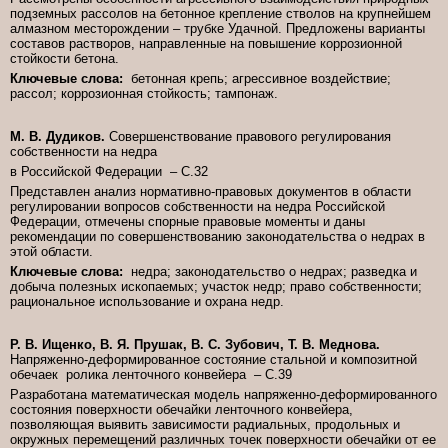
подземных рассолов на бетонное крепление стволов на крупнейшем
алмазном месторождении – трубке Удачной. Предложены варианты
составов растворов, направленные на повышение коррозионной
стойкости бетона.
Ключевые слова:
бетонная крепь; агрессивное воздействие;
рассол; коррозионная стойкость; тампонаж.
М. В. Дудиков.
Совершенствование правового регулирования
собственности на недра
в Российской Федерации – C.32
Представлен анализ нормативно-правовых документов в области
регулировании вопросов собственности на недра Российской
Федерации, отмечены спорные правовые моменты и даны
рекомендации по совершенствованию законодательства о недрах в
этой области.
Ключевые слова:
недра; законодательство о недрах; разведка и
добыча полезных ископаемых; участок недр; право собственности;
рациональное использование и охрана недр.
Р. В. Ищенко, В. Я. Прушак, В. C. Зубович, Т. В. Меднова.
Напряженно-деформированное состояние стальной и композитной
обечаек ролика ленточного конвейера – C.39
Разработана математическая модель напряженно-деформированного
состояния поверхности обечайки ленточного конвейера,
позволяющая выявить зависимости радиальных, продольных и
окружных перемещений различных точек поверхности обечайки от ее