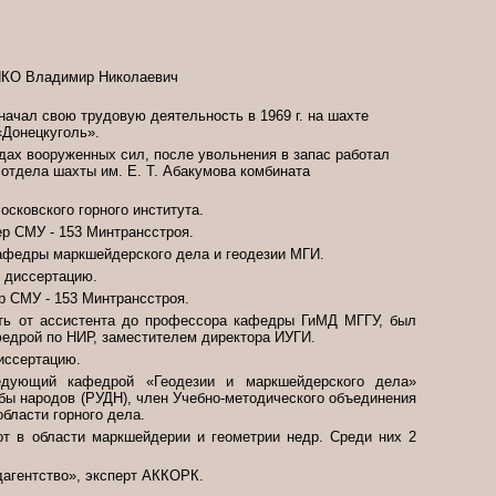
КО Владимир Николаевич
ачал свою трудовую деятельность в 1969 г. на шахте
«Донецкуголь».
рядах вооруженных сил, после увольнения в запас работал
 отдела шахты
им. Е. Т. Абакумова комбината
Московского горного института.
дер СМУ - 153 Минтрансстроя.
т кафедры маркшейдерского дела и геодезии МГИ.
ю диссертацию.
ер СМУ - 153 Минтрансстроя.
путь от ассистента до профессора кафедры ГиМД МГГУ, был
едрой по НИР, заместителем директора ИУГИ.
диссертацию.
дующий кафедрой «Геодезии и маркшейдерского дела»
бы народов (РУДН), член Учебно-методического объединения
бласти горного дела.
от в области маркшейдерии и геометрии недр. Среди них 2
дагентство», эксперт АККОРК.