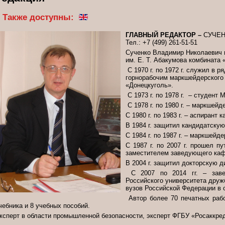
Также доступны:
ГЛАВНЫЙ РЕДАКТОР –
СУЧЕН
Тел.: +7 (499) 261-51-51
Сученко Владимир Николаевич н
им. Е. Т. Абакумова комбината 
С 1970 г. по 1972 г. служил в 
горнорабочим маркшейдерского
«Донецкуголь».
С 1973 г. по 1978 г. – студент 
С 1978 г. по 1980 г. – маркшей
С 1980 г. по 1983 г. – аспиран
В 1984 г. защитил кандидатску
С 1984 г. по 1987 г. – маркшейд
С 1987 г. по 2007 г. прошел 
заместителем заведующего каф
В 2004 г. защитил докторскую 
С 2007 по 2014 гг. – заве
Российского университета друж
вузов Российской Федерации в о
Автор более 70 печатных раб
чебника и 8 учебных пособий.
ксперт в области промышленной безопасности, эксперт ФГБУ «Росаккре