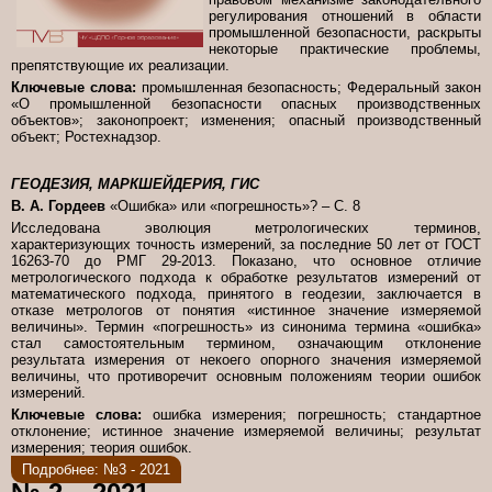
регулирования отношений в области
промышленной безопасности, раскрыты
некоторые практические проблемы,
препятствующие их реализации.
Ключевые слова:
промышленная безопасность; Федеральный закон
«О промышленной безопасности опасных производственных
объектов»; законопроект; изменения; опасный производственный
объект; Ростехнадзор.
ГЕОДЕЗИЯ, МАРКШЕЙДЕРИЯ, ГИС
В. А. Гордеев
«Ошибка» или «погрешность»? – С. 8
Исследована эволюция метрологических терминов,
характеризующих точность измерений, за последние 50 лет от ГОСТ
16263-70 до РМГ 29-2013. Показано, что основное отличие
метрологического подхода к обработке результатов измерений от
математического подхода, принятого в геодезии, заключается в
отказе метрологов от понятия «истинное значение измеряемой
величины». Термин «погрешность» из синонима термина «ошибка»
стал самостоятельным термином, означающим отклонение
результата измерения от некоего опорного значения измеряемой
величины, что противоречит основным положениям теории ошибок
измерений.
Ключевые слова:
ошибка измерения; погрешность; стандартное
отклонение; истинное значение измеряемой величины; результат
измерения; теория ошибок.
Подробнее: №3 - 2021