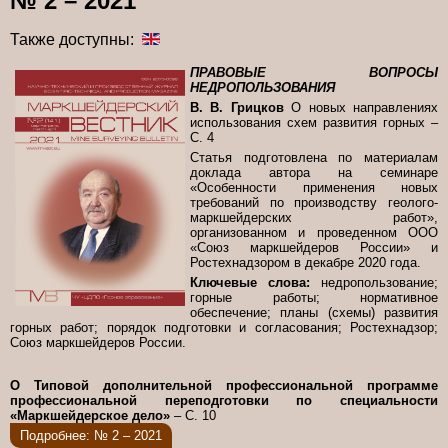
№ 2 – 2021
Также доступны:
ПРАВОВЫЕ ВОПРОСЫ
НЕДРОПОЛЬЗОВАНИЯ
В. В. Грицков
О новых направлениях
использования схем развития горных –
С. 4
Статья подготовлена по материалам
доклада автора на семинаре
«Особенности применения новых
требований по производству геолого-
маркшейдерских работ»,
организованном и проведенном ООО
«Союз маркшейдеров России» и
Ростехнадзором в декабре 2020 года.
Ключевые слова:
недропользование;
горные работы; нормативное
обеспечение; планы (схемы) развития
горных работ; порядок подготовки и согласования; Ростехнадзор;
Союз маркшейдеров России.
О Типовой дополнительной профессиональной программе
профессиональной переподготовки по специальности
«Маркшейдерское дело»
– С. 10
Подробнее: № 2 – 2021