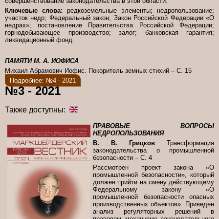
совершенствование законодательства в этой области.
Ключевые слова:
редкоземельные элементы; недропользование;
участок недр; Федеральный закон; Закон Российской Федерации «О
недрах»; постановление Правительства Российской Федерации;
горнодобывающее производство; залог; банковская гарантия;
ликвидационный фонд.
ПАМЯТИ М. А. ИОФИСА
Михаил Абрамович Иофис. Покоритель земных стихий – С. 15
Подробнее: №4 - 2021
№3 - 2021
Также доступны:
ПРАВОВЫЕ ВОПРОСЫ
НЕДРОПОЛЬЗОВАНИЯ
В. В. Грицков
Трансформация
законодательства о промышленной
безопасности – С. 4
Рассмотрен проект закона «О
промышленной безопасности», который
должен прийти на смену действующему
Федеральному закону «О
промышленной безопасности опасных
производственных объектов». Приведен
анализ регуляторных решений в
правовом механизме законодательного