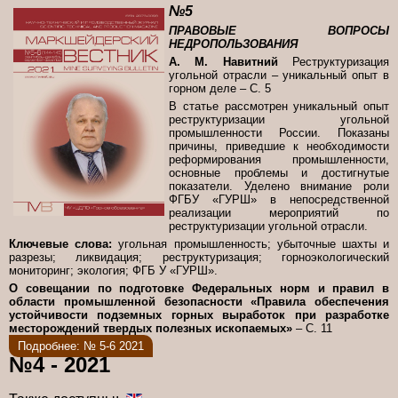
№5
ПРАВОВЫЕ ВОПРОСЫ
НЕДРОПОЛЬЗОВАНИЯ
А. М. Навитний
Реструктуризация
угольной отрасли – уникальный опыт в
горном деле – С. 5
В статье рассмотрен уникальный опыт
реструктуризации угольной
промышленности России. Показаны
причины, приведшие к необходимости
реформирования промышленности,
основные проблемы и достигнутые
показатели. Уделено внимание роли
ФГБУ «ГУРШ» в непосредственной
реализации мероприятий по
реструктуризации угольной отрасли.
Ключевые слова:
угольная промышленность; убыточные шахты и
разрезы; ликвидация; реструктуризация; горноэкологический
мониторинг; экология; ФГБ У «ГУРШ».
О совещании по подготовке Федеральных норм и правил в
области промышленной безопасности «Правила обеспечения
устойчивости подземных горных выработок при разработке
месторождений твердых полезных ископаемых»
– С. 11
Подробнее: № 5-6 2021
№4 - 2021