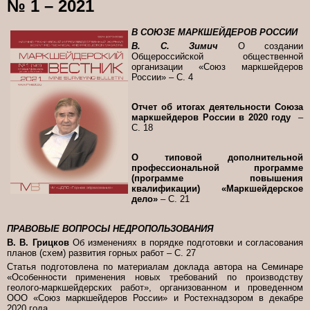
№ 1 – 2021
В СОЮЗЕ МАРКШЕЙДЕРОВ РОССИИ
В. С. Зимич
О создании
Общероссийской общественной
организации «Союз маркшейдеров
России» – С. 4
Отчет об итогах деятельности Союза
маркшейдеров России в 2020 году
–
С. 18
О типовой дополнительной
профессиональной программе
(программе повышения
квалификации) «Маркшейдерское
дело»
– С. 21
ПРАВОВЫЕ ВОПРОСЫ НЕДРОПОЛЬЗОВАНИЯ
В. В. Грицков
Об изменениях в порядке подготовки и согласования
планов (схем) развития горных работ – С. 27
Статья подготовлена по материалам доклада автора на Семинаре
«Особенности применения новых требований по производству
геолого-маркшейдерских работ», организованном и проведенном
ООО «Союз маркшейдеров России» и Ростехнадзором в декабре
2020 года.